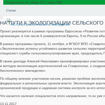
г. Ставрополь ул. Мира 337, офис 808
+7(8652)35-82-05 NOSBZ@MAIL.RU
Статьи
НА ПУТИ К ЭКОЛОГИЗАЦИИ СЕЛЬСКОГО
Проект реализуется в рамках программы Евросоюза «Развитие поте
организации, в том числе 6 университетов Европы, 9 из России иКа
В рамках программы проекта, 11 октября, в ФГБОУ ВПО «Ставропо
«Экологические аспекты устойчивого развития сельских территорий»
специалист службы сельхозконсультирования края, председатель
В своем докладе Алексей Николаевич проинформировал участников
и методов экологизации агротехнологий на Ставрополье, о созда
биологического земледелия».
По общему мнению участников сессии, решение проблем экологизац
федеральных и региональных органов власти. Экологизация агроте
органической продукции и надежная система контроля за его испо
Что касается наличия специалистов этого направления, то их уже 
13.11.2017